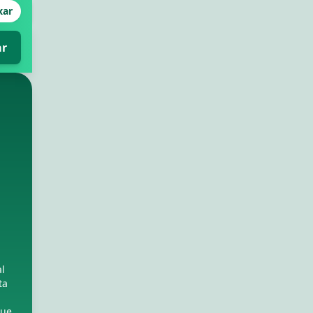
xar
ar
l
ta
que