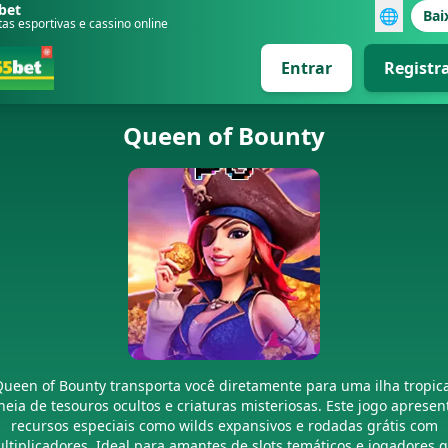
bet
🌐
Bai
as esportivas e cassino online
Entrar
Registr
Queen of Bounty
ueen of Bounty transporta você diretamente para uma ilha tropica
heia de tesouros ocultos e criaturas misteriosas. Este jogo apresen
recursos especiais como wilds expansivos e rodadas grátis com
ltiplicadores. Ideal para amantes de slots temáticos e jogadores 