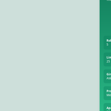
Rol
5
Li
25
Gir
Até
Pr
Mé
Ap