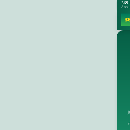
365 
Apost
J