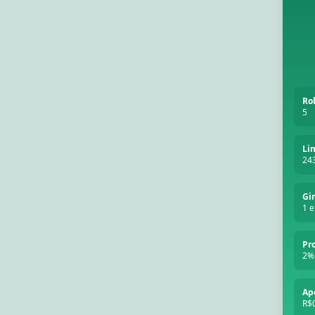
Rol
5
Li
24
Gir
1 e
Pr
2%
Ap
R$0