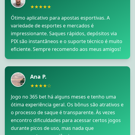
★★★★★
Ótimo aplicativo para apostas esportivas. A
variedade de esportes e mercados é
impressionante. Saques rápidos, depósitos via
PIX são instantâneos e o suporte técnico é muito
eficiente. Sempre recomendo aos meus amigos!
Ana P.
★★★★☆
Jogo no 365 bet há alguns meses e tenho uma
ótima experiência geral. Os bônus são atrativos e
o processo de saque é transparente. Às vezes
encontro dificuldades para acessar certos jogos
durante picos de uso, mas nada que