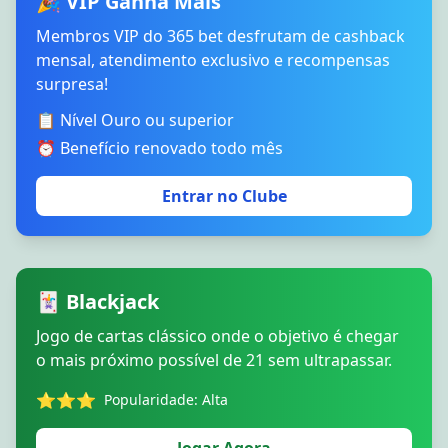
🎉 VIP Ganha Mais
Membros VIP do 365 bet desfrutam de cashback
mensal, atendimento exclusivo e recompensas
surpresa!
📋 Nível Ouro ou superior
⏰ Benefício renovado todo mês
Entrar no Clube
🃏 Blackjack
Jogo de cartas clássico onde o objetivo é chegar
o mais próximo possível de 21 sem ultrapassar.
⭐⭐⭐
Popularidade: Alta