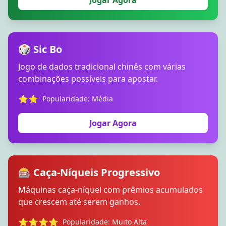
Jogar Agora
🎲 Sic Bo
Jogo de dados tradicional chinês com várias
combinações possíveis para apostar.
⭐⭐
Popularidade: Média
Jogar Agora
🎰 Caça-Níqueis Progressivo
Máquinas caça-níquel com prêmios acumulados
que crescem até serem ganhos.
⭐⭐⭐⭐
Popularidade: Muito Alta