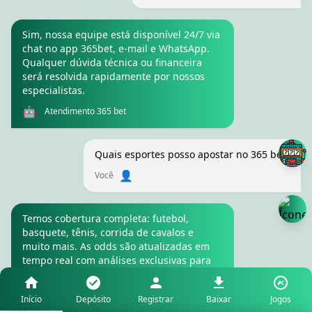
Sim, nossa equipe está disponível 24/7 via
chat no app 365bet, e-mail e WhatsApp.
Qualquer dúvida técnica ou financeira
será resolvida rapidamente por nossos
especialistas.
🤖
Atendimento 365 bet
Quais esportes posso apostar no 365 bet?
👤
Você
Temos cobertura completa: futebol,
basquete, tênis, corrida de cavalos e
muito mais. As odds são atualizadas em
tempo real com análises exclusivas para
maximizar suas chances no jogo 365bet.
🤖
Atendimento 365 bet
Início
Depósito
Registrar
Baixar
Jogos