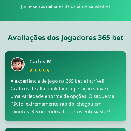
Junte-se aos milhares de usuários satisfeitos!
Avaliações dos Jogadores 365 bet
Carlos M.
★★★★★
A experiência de jogo na 365 bet é incrível!
Gráficos de alta qualidade, operação suave e
uma variedade enorme de opções. O saque via
PIX foi extremamente rápido, chegou em
minutos. Recomendo a todos os entusiastas!