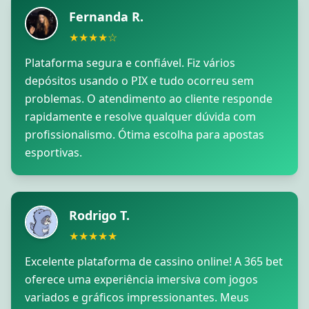
Fernanda R.
★★★★☆
Plataforma segura e confiável. Fiz vários
depósitos usando o PIX e tudo ocorreu sem
problemas. O atendimento ao cliente responde
rapidamente e resolve qualquer dúvida com
profissionalismo. Ótima escolha para apostas
esportivas.
Rodrigo T.
★★★★★
Excelente plataforma de cassino online! A 365 bet
oferece uma experiência imersiva com jogos
variados e gráficos impressionantes. Meus