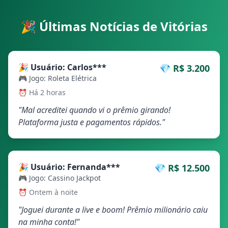
🎉 Últimas Notícias de Vitórias
🎉 Usuário: Carlos***
💎 R$ 3.200
🎮 Jogo: Roleta Elétrica
⏰ Há 2 horas
"Mal acreditei quando vi o prêmio girando!
Plataforma justa e pagamentos rápidos."
🎉 Usuário: Fernanda***
💎 R$ 12.500
🎮 Jogo: Cassino Jackpot
⏰ Ontem à noite
"Joguei durante a live e boom! Prêmio milionário caiu
na minha conta!"