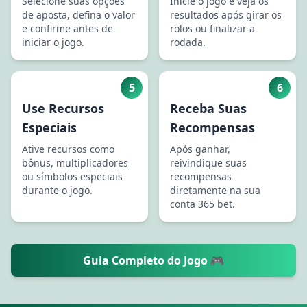
Selecione suas opções
Inicie o jogo e veja os
de aposta, defina o valor
resultados após girar os
e confirme antes de
rolos ou finalizar a
iniciar o jogo.
rodada.
5
6
Use Recursos
Receba Suas
Especiais
Recompensas
Ative recursos como
Após ganhar,
bônus, multiplicadores
reivindique suas
ou símbolos especiais
recompensas
durante o jogo.
diretamente na sua
conta 365 bet.
Guia Completo do Jogo 🎮