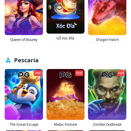
Gỗ Xóc Đĩa
Queen of Bounty
Dragon Hatch
Pescaria
Hot
Hot
Hot
The Great Escape
Midas Fortune
Zombie Outbreak