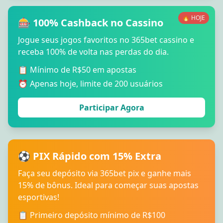
🔥 HOJE
🎰 100% Cashback no Cassino
Jogue seus jogos favoritos no 365bet cassino e
receba 100% de volta nas perdas do dia.
📋 Mínimo de R$50 em apostas
⏰ Apenas hoje, limite de 200 usuários
Participar Agora
⚽ PIX Rápido com 15% Extra
Faça seu depósito via 365bet pix e ganhe mais
15% de bônus. Ideal para começar suas apostas
esportivas!
📋 Primeiro depósito mínimo de R$100