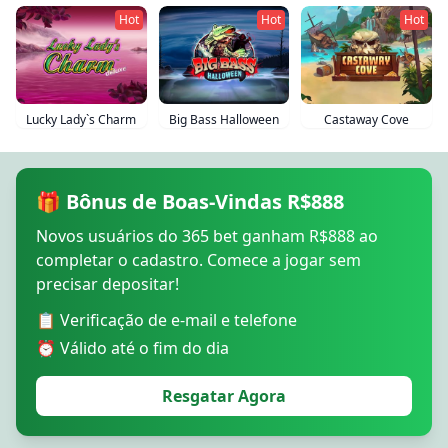
Hot
Hot
Hot
Lucky Lady`s Charm
Big Bass Halloween
Castaway Cove
🎁 Bônus de Boas-Vindas R$888
Novos usuários do 365 bet ganham R$888 ao
completar o cadastro. Comece a jogar sem
precisar depositar!
📋 Verificação de e-mail e telefone
⏰ Válido até o fim do dia
Resgatar Agora