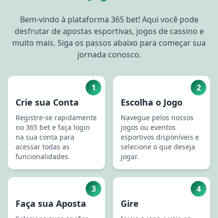
Bem-vindo à plataforma 365 bet! Aqui você pode
desfrutar de apostas esportivas, jogos de cassino e
muito mais. Siga os passos abaixo para começar sua
jornada conosco.
1
2
Crie sua Conta
Escolha o Jogo
Registre-se rapidamente
Navegue pelos nossos
no 365 bet e faça login
jogos ou eventos
na sua conta para
esportivos disponíveis e
acessar todas as
selecione o que deseja
funcionalidades.
jogar.
3
4
Faça sua Aposta
Gire