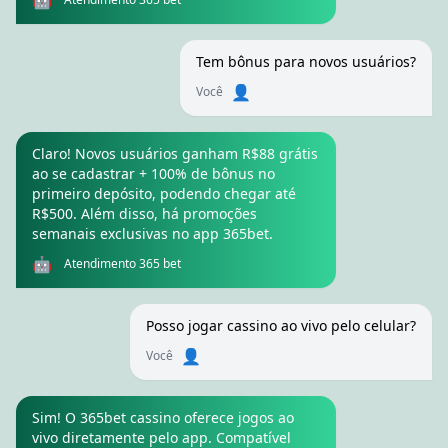
🤖
Tem bônus para novos usuários?
👤
Você
Claro! Novos usuários ganham R$88 grátis
ao se cadastrar + 100% de bônus no
primeiro depósito, podendo chegar até
R$500. Além disso, há promoções
semanais exclusivas no app 365bet.
🤖
Atendimento 365 bet
Posso jogar cassino ao vivo pelo celular?
👤
Você
Sim! O 365bet cassino oferece jogos ao
vivo diretamente pelo app. Compatível