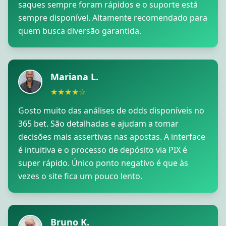
saques sempre foram rápidos e o suporte está
sempre disponível. Altamente recomendado para
quem busca diversão garantida.
Mariana L.
★★★★☆
Gosto muito das análises de odds disponíveis no
365 bet. São detalhadas e ajudam a tomar
decisões mais assertivas nas apostas. A interface
é intuitiva e o processo de depósito via PIX é
super rápido. Único ponto negativo é que às
vezes o site fica um pouco lento.
Bruno K.