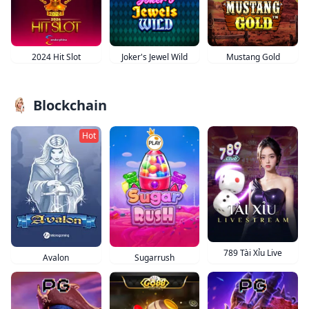
Joker's Jewel Wild
Mustang Gold
2024 Hit Slot
Blockchain
Hot
789 Tài Xỉu Live
Sugarrush
Avalon