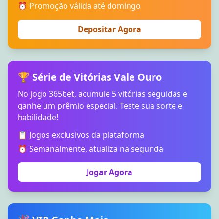
⏰ Promoção válida até domingo
Depositar Agora
🏆 Série de Vitórias Vale Ouro
No jogo 365bet, acumule 5 vitórias seguidas e
ganhe um prêmio especial. Teste sua sorte e
habilidade!
📋 Jogos exclusivos da plataforma
⏰ Semanalmente, atualiza na segunda
Jogar Agora